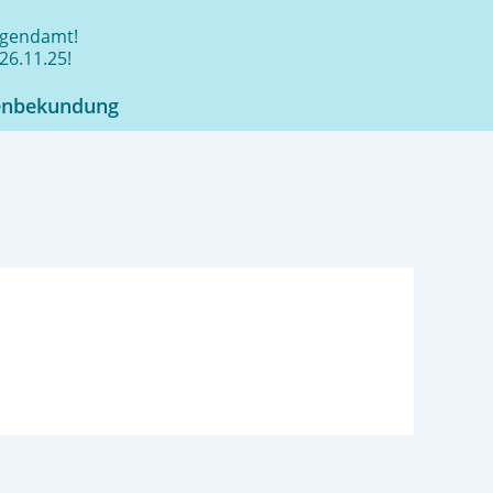
jugendamt!
26.11.25!
enbekundung