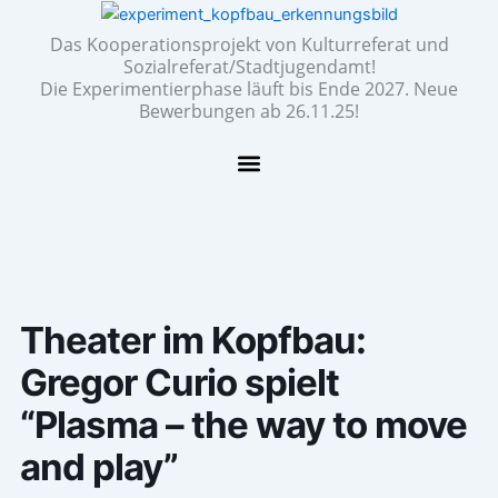
Zum
Inhalt
Das Kooperationsprojekt von Kulturreferat und
Sozialreferat/Stadtjugendamt!
springen
Die Experimentierphase läuft bis Ende 2027. Neue
Bewerbungen ab 26.11.25!
Theater im Kopfbau:
Gregor Curio spielt
“Plasma – the way to move
and play”