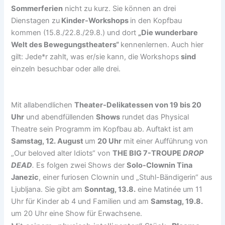
Sommerferien
nicht zu kurz. Sie können an drei
Dienstagen zu
Kinder-Workshops
in den Kopfbau
kommen (15.8./22.8./29.8.) und dort
„Die wunderbare
Welt des Bewegungstheaters“
kennenlernen. Auch hier
gilt: Jede*r zahlt, was er/sie kann, die Workshops
sind
einzeln besuchbar oder alle drei.
Mit allabendlichen
Theater-Delikatessen von 19 bis 20
Uhr
und abendfüllenden
Shows
rundet das Physical
Theatre sein Programm im Kopfbau ab. Auftakt ist am
Samstag, 12. August
um
20 Uhr
mit einer Aufführung von
„Our beloved alter Idiots“ von
THE BIG 7-TROUPE
DROP
DEAD
.
Es folgen zwei Shows der
Solo-Clownin Tina
Janezic
, einer furiosen Clownin und „Stuhl-Bändigerin“ aus
Ljubljana. Sie gibt am
Sonntag, 13.8.
eine Matinée um 11
Uhr für Kinder ab 4 und Familien und am
Samstag, 19.8.
um 20 Uhr eine Show für Erwachsene.