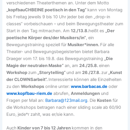
verschiedenen Theaterthemen an. Unter dem Motto
„kopfbauCHBEINE poetisch in den Tag“
kann von Montag
bis Freitag jeweils 9 bis 10 Uhr jeder bei den „drop-in
classes“ vorbeischauen – und beim Bewegungstheater zum
Start in den Tag mitmachen. Am
12./13.8.
heißt es
„Der
poetische Körper des/der Musikers/in“
, ein
Bewegungstraining speziell für
Musiker*innen.
Für alle
Theater- und Bewegungsbegeisterten bietet Barbara
Draeger vom 17. bis 19.8. das Bewegungstraining
„Die
Magie der neutralen Maske“
an, am
24./25.8.
einen
Workshop
zum
„Storytelling“
und am
2
6./27.8.
zur
„Kunst
der CLOWNSarbeit“.
Interessierte können alle Einzelheiten
zu den
Workshops
online unter:
www.barbacas.de
oder
www.kopfbau-riem.de
abrufen,
Anmeldungen
und
Fragen per Mail an:
Barbara@123mail.org
. Die
Kosten
für
die Workshops betragen nach einer sliding scale ab 60/90
Euro, jede*r zahlt, was er/sie kann.
Auch
Kinder von 7 bis 12 Jahren
kommen in den