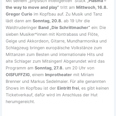
Mit seinem „physisch intelligenten“ Stück „
Plasma –
the way to move and play”
tritt am
Mittwoch, 16.8.
Gregor Curio
im Kopfbau auf. Zu Musik und Tanz
lädt dann am
Sonntag, 20.8.
ab 19 Uhr die
Waldtruderinger
Band „Die Schrittmacher“
ein: Die
sieben Musiker*innen mit Kontrabass und Flöte,
Geige und Akkordeon, Gitarre, Mundharmonika und
Schlagzeug bringen europäische Volkstänze zum
Mittanzen zum Besten und internationale Hits und
alte Schlager zum Mitsingen! Abgerundet wird das
Programm am
Sonntag, 27.8.
um 20 Uhr von
OISFUFFZIG
, einem
Improtheater
mit Miriam
Brenner und Markus Sedelmaier. Für alle genannten
Shows im Kopfbau ist der
Eintritt frei
, es gibt keinen
Ticketverkauf, dafür wird im Anschluss der Hut
herumgereicht.