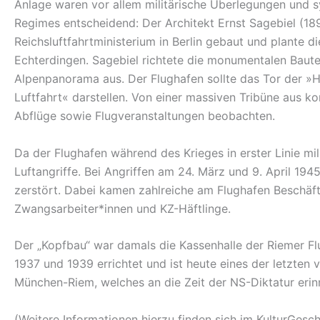
Anlage waren vor allem militärische Überlegungen und
Regimes entscheidend: Der Architekt Ernst Sagebiel (18
Reichsluftfahrtministerium in Berlin gebaut und plante d
Echterdingen. Sagebiel richtete die monumentalen Baute
Alpenpanorama aus. Der Flughafen sollte das Tor der »
Luftfahrt« darstellen. Von einer massiven Tribüne aus 
Abflüge sowie Flugveranstaltungen beobachten.
Da der Flughafen während des Krieges in erster Linie mili
Luftangriffe. Bei Angriffen am 24. März und 9. April 19
zerstört. Dabei kamen zahlreiche am Flughafen Beschäf
Zwangsarbeiter*innen und KZ-Häftlinge.
Der „Kopfbau“ war damals die Kassenhalle der Riemer 
1937 und 1939 errichtet und ist heute eines der letzten
München-Riem, welches an die Zeit der NS-Diktatur erin
(Weitere Informationen hierzu finden sich im KulturGesc