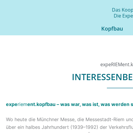
Zum
Das Koope
Inhalt
Die Expe
springen
Kopfbau
expeRIEMent.
INTERESSEN
expe
riem
ent.kopfbau – was war, was ist, was werden s
Wo heute die Münchner Messe, die Messestadt-Riem und 
über ein halbes Jahrhundert (1939–1992) der Verkehrsf