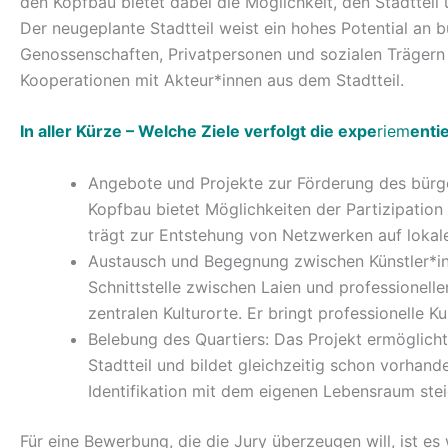
den Kopfbau bietet dabei die Möglichkeit, den Stadtteil
Der neugeplante Stadtteil weist ein hohes Potential an 
Genossenschaften, Privatpersonen und sozialen Trägern
Kooperationen mit Akteur*innen aus dem Stadtteil.
In aller Kürze – Welche Ziele verfolgt die expe
riem
enti
Angebote und Projekte zur Förderung des bürge
Kopfbau bietet Möglichkeiten der Partizipation
trägt zur Entstehung von Netzwerken auf lokal
Austausch und Begegnung zwischen Künstler*inn
Schnittstelle zwischen Laien und professionelle
zentralen Kulturorte. Er bringt professionelle K
Belebung des Quartiers: Das Projekt ermöglicht
Stadtteil und bildet gleichzeitig schon vorhan
Identifikation mit dem eigenen Lebensraum stei
Für eine Bewerbung, die die Jury überzeugen will, ist es 