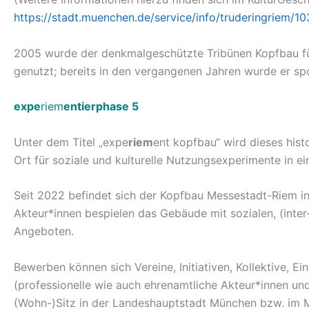
https://stadt.muenchen.de/service/info/truderingriem/1
2005 wurde der denkmalgeschützte Tribünen Kopfbau f
genutzt; bereits in den vergangenen Jahren wurde er spor
expe
riem
entierphase 5
Unter dem Titel „expe
riem
ent kopfbau“ wird dieses hist
Ort für soziale und kulturelle Nutzungsexperimente in e
Seit 2022 befindet sich der Kopfbau Messestadt-Riem in
Akteur*innen bespielen das Gebäude mit sozialen, (inter
Angeboten.
Bewerben können sich Vereine, Initiativen, Kollektive, E
(professionelle wie auch ehrenamtliche Akteur*innen un
(Wohn-)Sitz in der Landeshauptstadt München bzw. im M