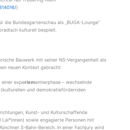
0314016/
)
ür die Bundesgartenschau als „BUGA-Lounge“
adisch kulturell bespielt.
orische Bauwerk mit seiner NS-Vergangenheit als
inen neuen Kontext gebracht:
 einer expe
riem
entierphase – wechselnde
-)kulturellen und demokratiefördernden
inrichtungen, Kunst- und Kulturschaffende
d Lai*innen) sowie engagierte Personen mit
ünchner S-Bahn-Bereich. In einer Fachjury wird