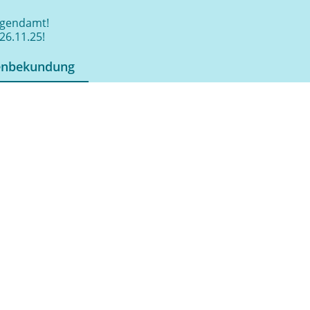
jugendamt!
26.11.25!
enbekundung