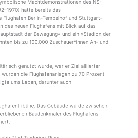
 symbolische Machtdemonstrationen des NS-
92–1970) hatte bereits das
ie Flughäfen Berlin-Tempelhof und Stuttgart-
n des neuen Flughafens mit Blick auf das
Hauptstadt der Bewegung« und ein »Stadion der
konnten bis zu 100.000 Zuschauer*innen An- und
tärisch genutzt wurde, war er Ziel alliierter
45 wurden die Flughafenanlagen zu 70 Prozent
tigte ums Leben, darunter auch
Flughafentribüne. Das Gebäude wurde zwischen
 verbliebenen Baudenkmäler des Flughafens
nert.
hichtsPfad Trudering-Riem