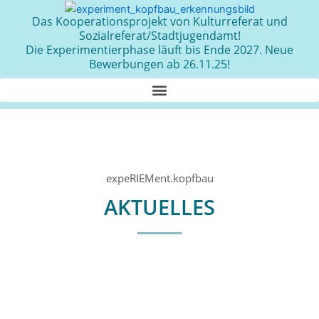
Zum
Das Kooperationsprojekt von Kulturreferat und
Inhalt
Sozialreferat/Stadtjugendamt!
springen
Die Experimentierphase läuft bis Ende 2027. Neue
Bewerbungen ab 26.11.25!
expeRIEMent.kopfbau
AKTUELLES
Seite
Seite
Seite
Seite
Seite