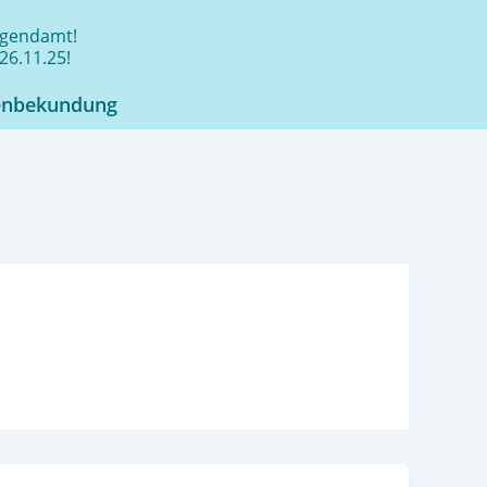
jugendamt!
26.11.25!
enbekundung