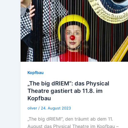
Kopfbau
„The big dRIEM“: das Physical
Theatre gastiert ab 11.8. im
Kopfbau
oliver
/
24. August 2023
„The big dRIEM!“, den träumt ab dem 11.
August das Physical Theatre im Kopfbau –