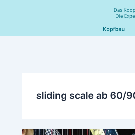
Zum
Das Koope
Inhalt
Die Expe
springen
Kopfbau
sliding scale ab 60/9