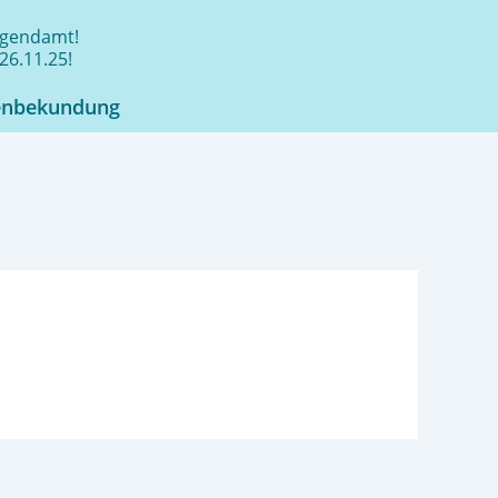
jugendamt!
26.11.25!
enbekundung