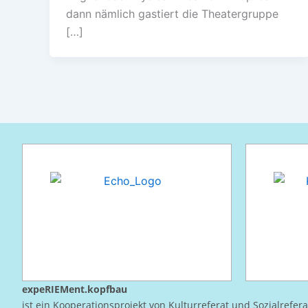
dann nämlich gastiert die Theatergruppe
[…]
expeRIEMent.kopfbau
ist ein Kooperationsprojekt von Kulturreferat und Sozialrefer