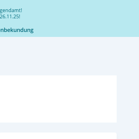
jugendamt!
26.11.25!
enbekundung