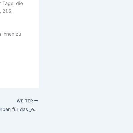
 Tage, die
 21.5.
n Ihnen zu
WEITER
Bis 30. April bewerben für das „expeRIEMent Kopfbau“