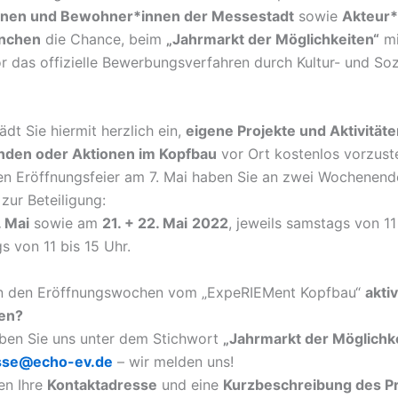
onen und Bewohner*innen der Messestadt
sowie
Akteur*
nchen
die Chance, beim
„Jahrmarkt der Möglichkeiten“
mi
r das offizielle Bewerbungsverfahren durch Kultur- und Soz
ädt Sie hiermit herzlich ein,
eigene Projekte und Aktivität
änden oder Aktionen im Kopfbau
vor Ort kostenlos vorzust
llen Eröffnungsfeier am 7. Mai haben Sie an zwei Wochenend
zur Beteiligung:
. Mai
sowie am
21. + 22. Mai
2022
, jeweils samstags von 11
s von 11 bis 15 Uhr.
 an den Eröffnungswochen vom „ExpeRIEMent Kopfbau“
aktiv
en?
ben Sie uns unter dem Stichwort
„Jahrmarkt der Möglichk
sse@echo-ev.de
– wir melden uns!
en Ihre
Kontaktadresse
und eine
Kurzbeschreibung des Pr