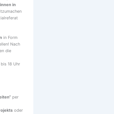
innen in
tzumachen
ialreferat
en
in Form
ellen! Nach
en die
 bis 18 Uhr
eiten“
per
ojekts
oder