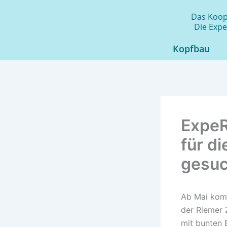
Zum
Das Koope
Inhalt
Die Expe
springen
Kopfbau
ExpeR
für d
gesuc
Ab Mai kom
der Riemer 
mit bunten 