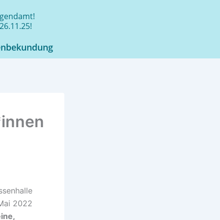
jugendamt!
26.11.25!
enbekundung
*innen
ssenhalle
 Mai 2022
ine,