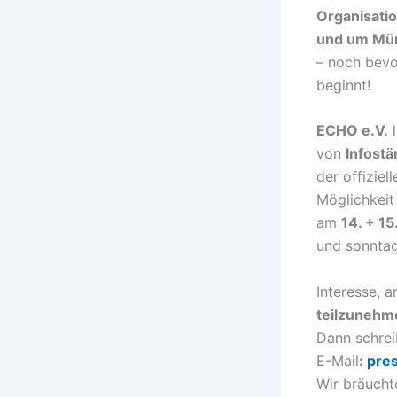
Organisati
und um Mü
– noch bevo
beginnt!
ECHO e.V.
l
von
Infost
der offizie
Möglichkeit 
am
14. + 15
und sonntag
Interesse,
teilzunehm
Dann schrei
E-Mail
:
pre
Wir bräucht