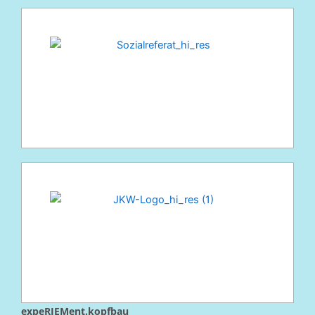
expeRIEMent.kopfbau