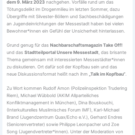
dem 9. März 2023
nachgehen. Vorfälle rund um das
Tötungsdelikt im Drogenmilieu im letzten Sommer, dazu
Übergriffe mit Silvester-Böllern und Sachbeschädigungen
an Jugendeinrichtungen der Messestadt haben bei vielen
Bewohner*innen ein Gefühl der Unsicherheit hinterlassen.
Grund genug für das
Nachbarschaftsmagazin Take Off!
und das
Stadtteilportal Unsere Messestadt
, das brisante
Thema gemeinsam mit interessierten Messestädter*innen
zu diskutieren. Ort dafür soll der Kopfbau sein und das
neue Diskussionsformat heißt nach ihm
„Talk im Kopfbau“
.
Zu Wort kommen Rudolf Amon (Polizeiinspektion Trudering
Riem), Michael Wübbold (AKIM Allparteiliches
Konfliktmanagement in München), Dina Bouskouchi,
(Interkulturelles Muslimisches Forum IMF), Karl-Michael
Brand (Jugendzentrum Quax/Echo e.V.), Gerhard Endres
(Seniorenvertreter) sowie Philippe Leonpacher und Zoe
Song (Jugendvertreter*innen). Unter der Moderation von