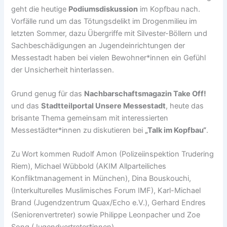
geht die heutige
Podiumsdiskussion
im Kopfbau nach.
Vorfälle rund um das Tötungsdelikt im Drogenmilieu im
letzten Sommer, dazu Übergriffe mit Silvester-Böllern und
Sachbeschädigungen an Jugendeinrichtungen der
Messestadt haben bei vielen Bewohner*innen ein Gefühl
der Unsicherheit hinterlassen.
Grund genug für das
Nachbarschaftsmagazin Take Off!
und das
Stadtteilportal Unsere Messestadt
, heute das
brisante Thema gemeinsam mit interessierten
Messestädter*innen zu diskutieren bei
„Talk im Kopfbau“
.
Zu Wort kommen Rudolf Amon (Polizeiinspektion Trudering
Riem), Michael Wübbold (AKIM Allparteiliches
Konfliktmanagement in München), Dina Bouskouchi,
(Interkulturelles Muslimisches Forum IMF), Karl-Michael
Brand (Jugendzentrum Quax/Echo e.V.), Gerhard Endres
(Seniorenvertreter) sowie Philippe Leonpacher und Zoe