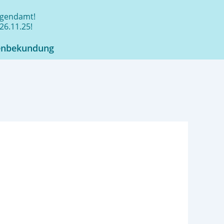
jugendamt!
26.11.25!
enbekundung