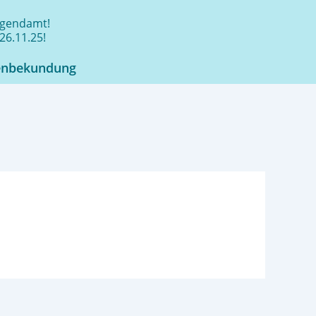
jugendamt!
26.11.25!
enbekundung