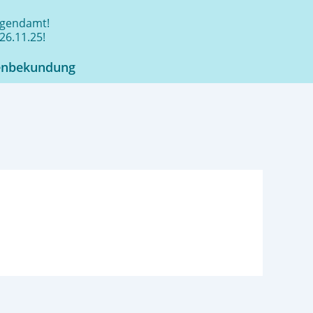
jugendamt!
26.11.25!
enbekundung