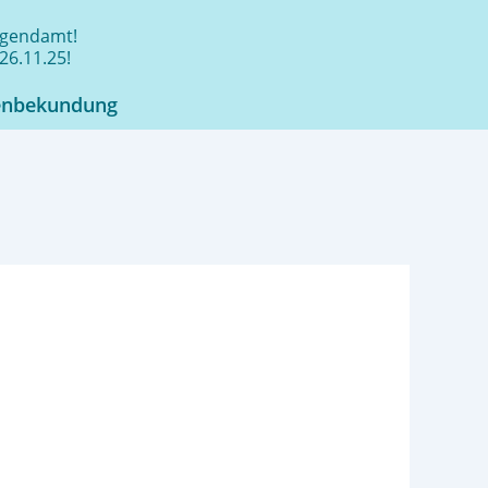
jugendamt!
26.11.25!
enbekundung