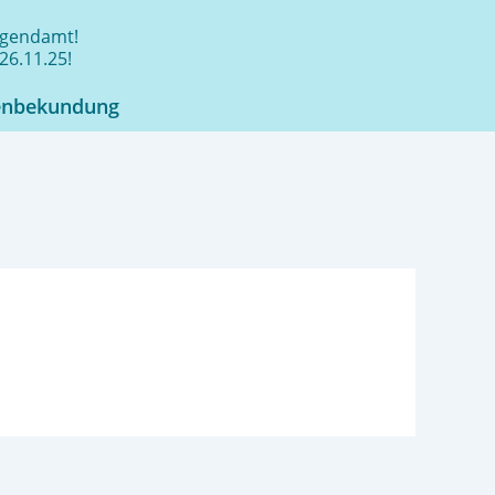
jugendamt!
26.11.25!
enbekundung