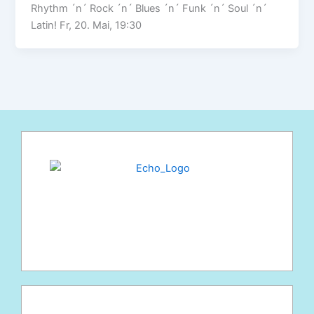
Rhythm ´n´ Rock ´n´ Blues ´n´ Funk ´n´ Soul ´n´
Latin! Fr, 20. Mai, 19:30