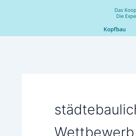
Zum
Das Koope
Inhalt
Die Expe
springen
Kopfbau
städtebaulic
Wettbewerb