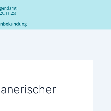
jugendamt!
26.11.25!
enbekundung
lanerischer