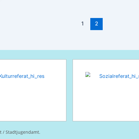
1
2
at / Stadtjugendamt.