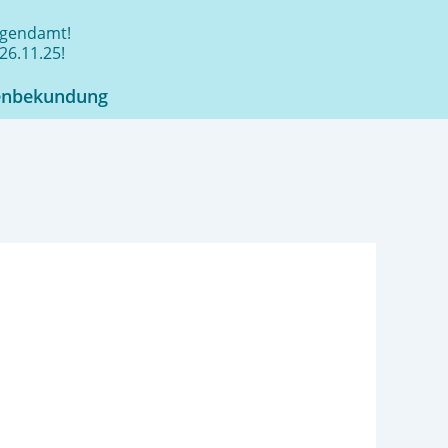
jugendamt!
26.11.25!
enbekundung