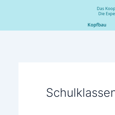
Zum
Das Koope
Inhalt
Die Expe
springen
Kopfbau
Schulklass