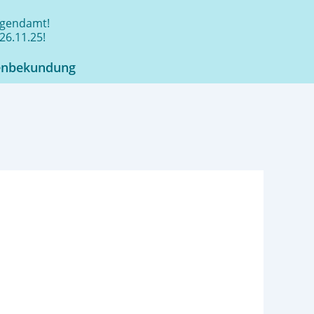
jugendamt!
26.11.25!
enbekundung