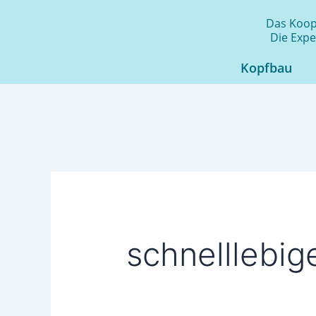
Zum
Das Koope
Inhalt
Die Expe
springen
Kopfbau
schnelllebige