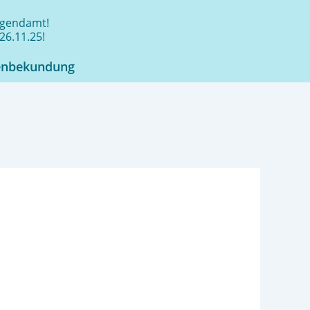
jugendamt!
26.11.25!
enbekundung