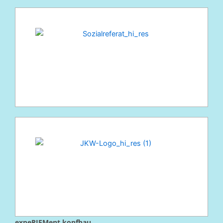
expeRIEMent.kopfbau