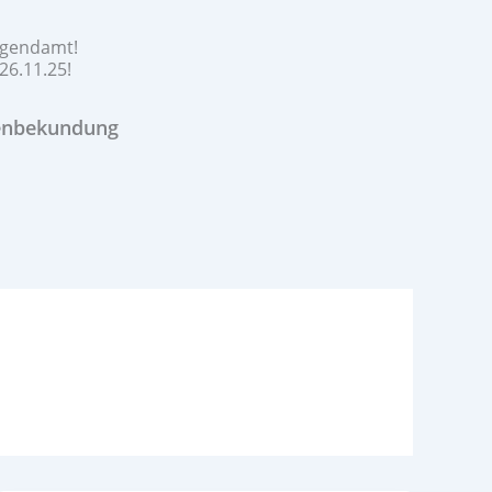
jugendamt!
26.11.25!
enbekundung