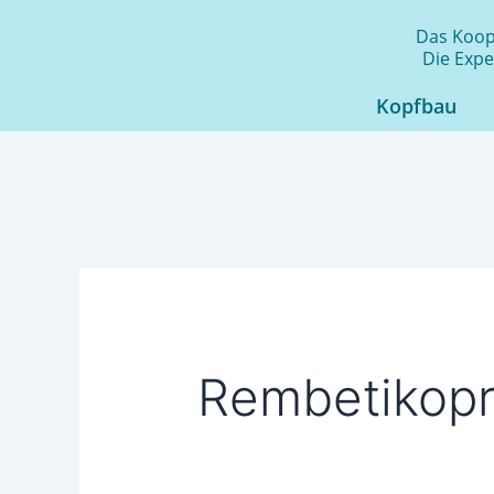
Zum
Das Koope
Inhalt
Die Expe
springen
Kopfbau
Rembetikopr