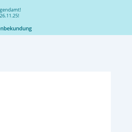
jugendamt!
26.11.25!
enbekundung