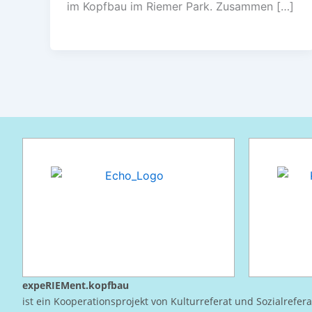
im Kopfbau im Riemer Park. Zusammen […]
expeRIEMent.kopfbau
ist ein Kooperationsprojekt von Kulturreferat und Sozialrefer