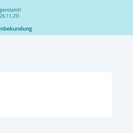
jugendamt!
26.11.25!
enbekundung