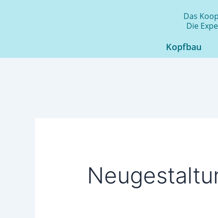
Zum
Das Koope
Inhalt
Die Expe
springen
Kopfbau
Neugestaltun