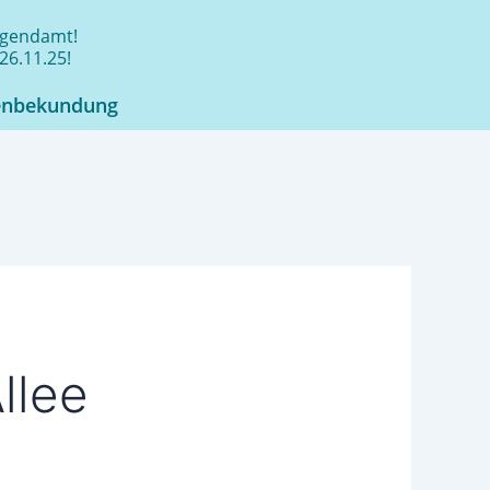
jugendamt!
26.11.25!
enbekundung
llee