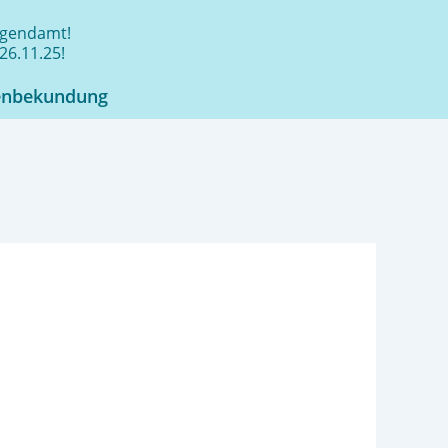
jugendamt!
26.11.25!
enbekundung