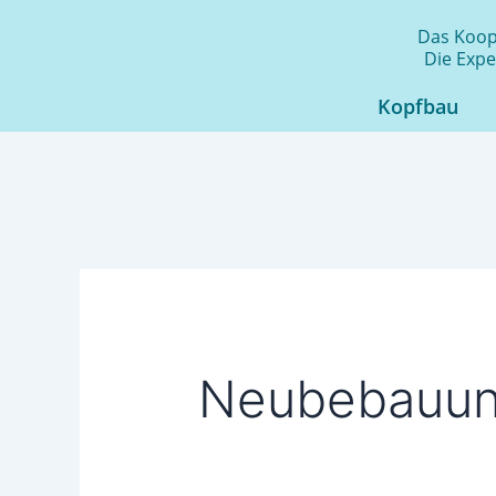
Zum
Das Koope
Inhalt
Die Expe
springen
Kopfbau
Neubebauu