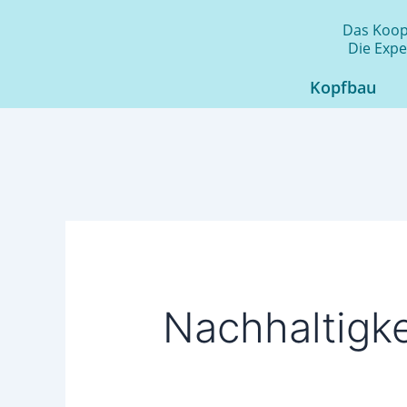
Zum
Das Koope
Inhalt
Die Expe
springen
Kopfbau
Nachhaltigk