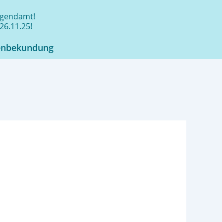
jugendamt!
26.11.25!
enbekundung