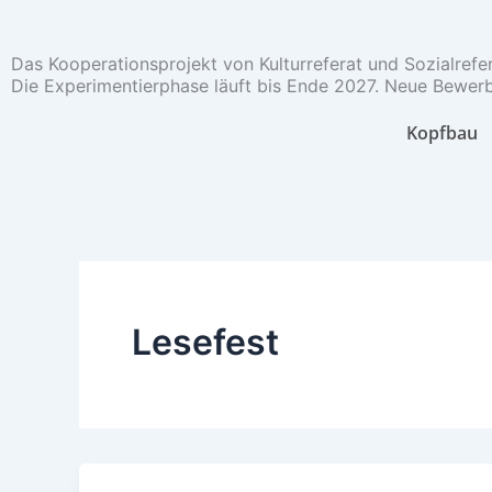
Zum
Inhalt
Das Kooperationsprojekt von Kulturreferat und Sozialrefe
springen
Die Experimentierphase läuft bis Ende 2027. Neue Bewerb
Kopfbau
Lesefest