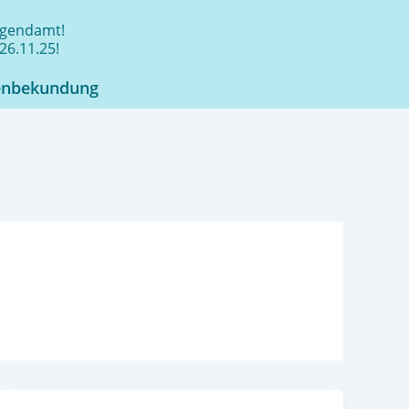
jugendamt!
26.11.25!
enbekundung