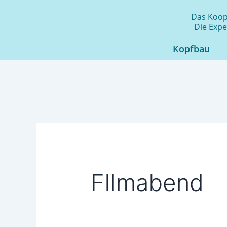
Zum
Das Koope
Inhalt
Die Expe
springen
Kopfbau
FIlmabend