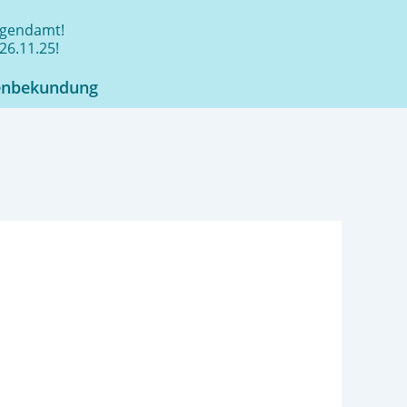
jugendamt!
26.11.25!
enbekundung