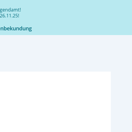
jugendamt!
26.11.25!
enbekundung