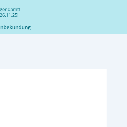
jugendamt!
26.11.25!
enbekundung