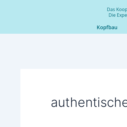
Zum
Das Koope
Inhalt
Die Expe
springen
Kopfbau
authentisch