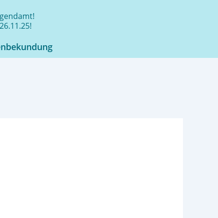
jugendamt!
26.11.25!
enbekundung