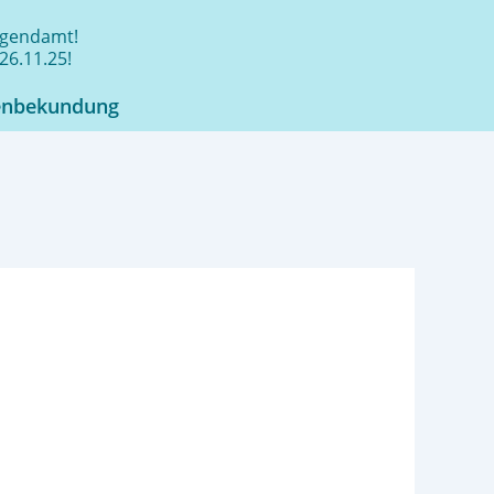
jugendamt!
26.11.25!
enbekundung