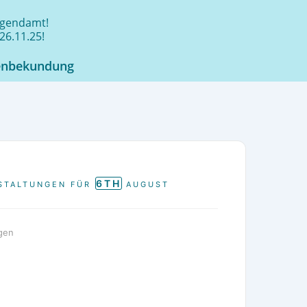
jugendamt!
26.11.25!
enbekundung
6TH
STALTUNGEN FÜR
AUGUST
gen