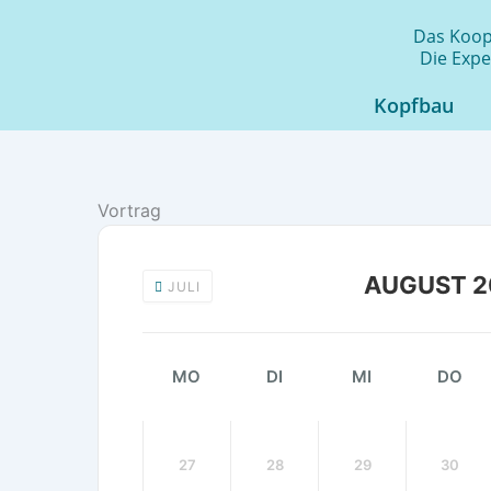
Zum
Das Koope
Inhalt
Die Expe
springen
Kopfbau
Vortrag
AUGUST 2
JULI
MO
DI
MI
DO
27
28
29
30