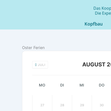
Zum
Das Koope
Inhalt
Die Expe
springen
Kopfbau
Oster Ferien
AUGUST 2
JULI
MO
DI
MI
DO
27
28
29
30