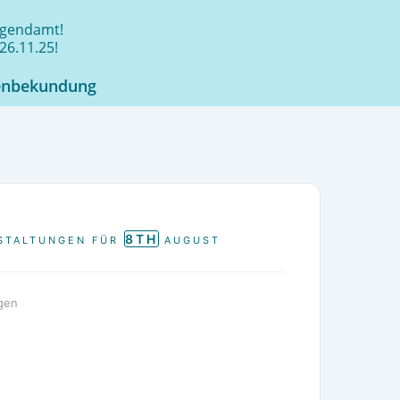
jugendamt!
26.11.25!
enbekundung
8TH
STALTUNGEN FÜR
AUGUST
gen