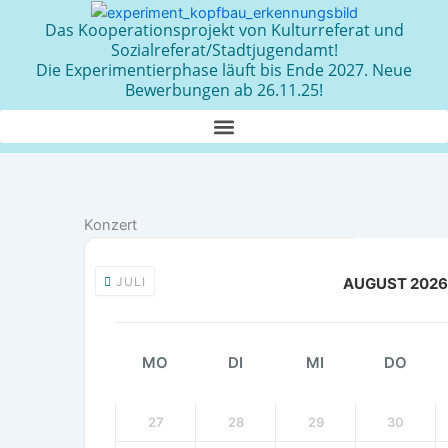
Zum
Das Kooperationsprojekt von Kulturreferat und
Inhalt
Sozialreferat/Stadtjugendamt!
springen
Die Experimentierphase läuft bis Ende 2027. Neue
Bewerbungen ab 26.11.25!
Konzert
JULI
AUGUST 2026
MO
DI
MI
DO
27
28
29
30