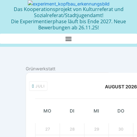
Zum
Das Kooperationsprojekt von Kulturreferat und
Inhalt
Sozialreferat/Stadtjugendamt!
springen
Die Experimentierphase läuft bis Ende 2027. Neue
Bewerbungen ab 26.11.25!
Grünwerkstatt
JULI
AUGUST 2026
MO
DI
MI
DO
27
28
29
30