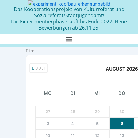
Zum
Das Kooperationsprojekt von Kulturreferat und
Inhalt
Sozialreferat/Stadtjugendamt!
springen
Die Experimentierphase läuft bis Ende 2027. Neue
Bewerbungen ab 26.11.25!
Film
JULI
AUGUST 2026
MO
DI
MI
DO
27
28
29
30
3
4
5
6
10
11
12
13