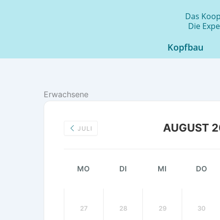
Zum
Das Koope
Inhalt
Die Expe
springen
Kopfbau
Erwachsene
AUGUST 2
JULI
MO
DI
MI
DO
27
28
29
30