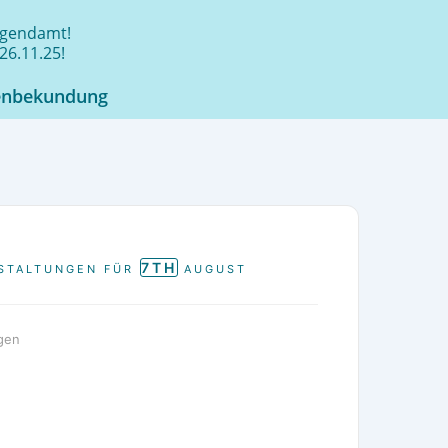
jugendamt!
26.11.25!
enbekundung
7TH
STALTUNGEN FÜR
AUGUST
gen