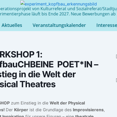
rationsprojekt von Kulturreferat und Sozialreferat/Stadt
rimentierphase läuft bis Ende 2027. Neue Bewerbungen ab 
Aktuelles
Veranstaltungskalender
Interess
RKSHOP 1:
fbauCHBEINE POET*IN –
tieg in die Welt der
sical Theatres
SHOP
zum Einstieg in die
Welt der Physical
es!
Der
Körper
ist die Grundlage des
Improvisierens
,
 Inspiration
für unsere Figuren – eine
theatrale