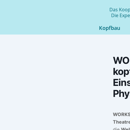
Zum
Das Koope
Inhalt
Die Expe
springen
Kopfbau
WO
kop
Eins
Phy
WORK
Theatr
die
Welt