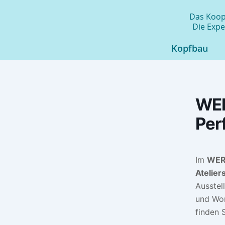
Zum
Das Koope
Inhalt
Die Expe
springen
Kopfbau
WER
Per
Im
WER
Atelier
Ausstel
und Wo
finden 