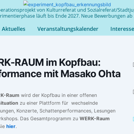
rationsprojekt von Kulturreferat und Sozialreferat/Stadt
rimentierphase läuft bis Ende 2027. Neue Bewerbungen ab 
Aktuelles
Veranstaltungskalender
Interess
K-RAUM im Kopfbau:
formance mit Masako Ohta
K-Raum
wird der Kopfbau in einer offenen
situation
zu einer Plattform für wechselnde
lungen, Konzerte, Schattenperformances, Lesungen
rkshops. Das Gesamtprogramm zu
WERK-Raum
Sie
hier
.