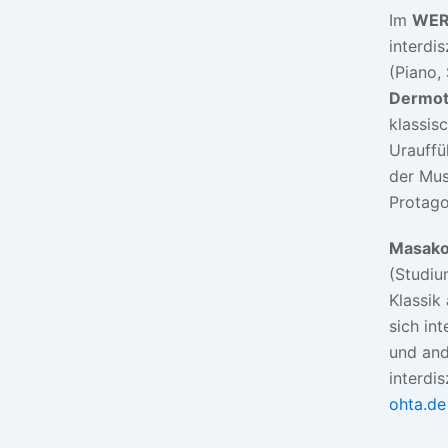
Im
WE
interdi
(Piano,
Dermot
klassis
Urauffü
der Mus
Protago
Masako
(Studiu
Klassik
sich in
und and
interdi
ohta.de