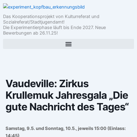
Zum
Inhalt
Das Kooperationsprojekt von Kulturreferat und
springen
Sozialreferat/Stadtjugendamt!
Die Experimentierphase läuft bis Ende 2027. Neue
Bewerbungen ab 26.11.25!
Vaudeville: Zirkus
Krullemuk Jahresgala „Die
gute Nachricht des Tages“
Samstag, 9.5. und Sonntag, 10.5., jeweils 15:00 (Einlass:
14:45)