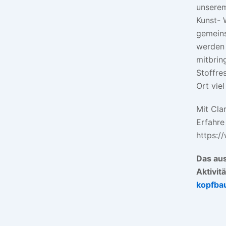
unserem
Kunst- 
gemeins
werden 
mitbrin
Stoffre
Ort vie
Mit Cla
Erfahre
https:/
Das aus
Aktivit
kopfba