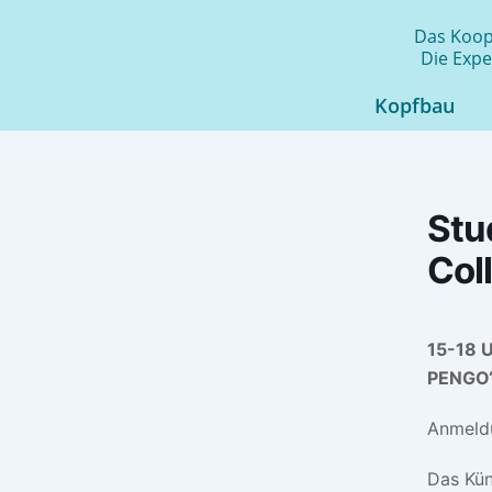
Zum
Das Koope
Inhalt
Die Expe
springen
Kopfbau
Stu
Col
15-18 U
PENGO“
Anmeld
Das Kün