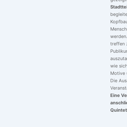
Stadtte
begleit
Kopfbau
Mensche
werden.
treffen
Publiku
auszuta
wie sic
Motive 
Die Aus
Veranst
Eine Ve
anschl
Quintet