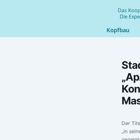
Zum
Das Koope
Inhalt
Die Expe
springen
Kopfbau
Sta
„Ap
Kon
Mas
Der Tit
„in sein
gezeigt