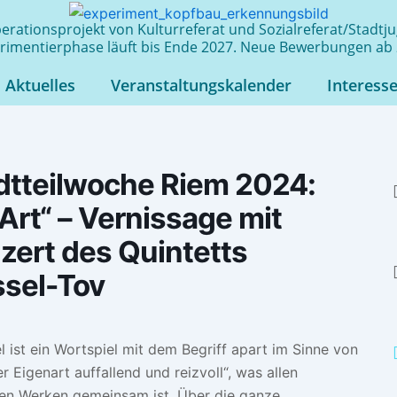
rationsprojekt von Kulturreferat und Sozialreferat/Stadt
rimentierphase läuft bis Ende 2027. Neue Bewerbungen ab 
Aktuelles
Veranstaltungskalender
Interess
dtteilwoche Riem 2024:
Art“ – Vernissage mit
zert des Quintetts
sel-Tov
el ist ein Wortspiel mit dem Begriff apart im Sinne von
er Eigenart auffallend und reizvoll“, was allen
en Werken gemeinsam ist. Über die ganze