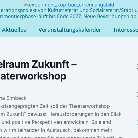
rationsprojekt von Kulturreferat und Sozialreferat/Stadt
rimentierphase läuft bis Ende 2027. Neue Bewerbungen ab 
Aktuelles
Veranstaltungskalender
Interess
elraum Zukunft –
aterworkshop
ina Simbeck
r krisengeprägten Zeit soll der Theaterworkshop “
um Zukunft“ bewusst Herausforderungen in den Blick
und positive Perspektiven entwickeln. Spielend
wir miteinander in Austausch, bekommen mehr
dnis und neue Ideen für eine lebenswerte Zukunft. Im