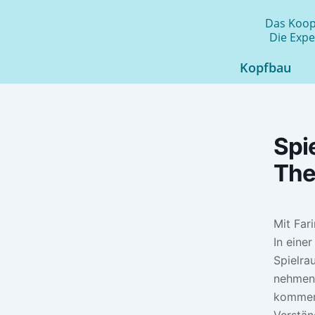
Zum
Das Koope
Inhalt
Die Expe
springen
Kopfbau
Spi
The
Mit Far
In eine
Spielra
nehmen 
kommen 
Verstän