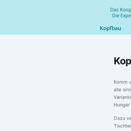
Zum
Das Koope
Inhalt
Die Expe
springen
Kopfbau
Kop
Komm vo
alle sin
Variant
Hunger 
Dazu ve
Tischte