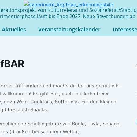
rationsprojekt von Kulturreferat und Sozialreferat/Stadt
rimentierphase läuft bis Ende 2027. Neue Bewerbungen ab 
Aktuelles
Veranstaltungskalender
Interess
fBAR
rbei, triff andere und mach’s dir bei uns gemütlich –
d willkommen! Es gibt Bier, auch in alkoholfreier
e, dazu Wein, Cocktails, Softdrinks. Für den kleinen
gibt es auch Snacks.
rschiedene Spielangebote wie Boule, Tavla, Schach,
nnis (draußen bei schönem Wetter).