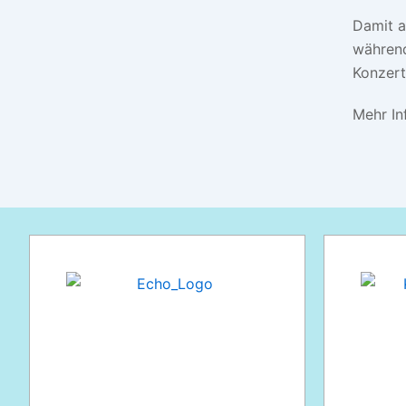
Damit a
während
Konzert
Mehr In