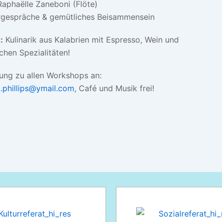
Raphaëlle Zaneboni (Flöte)
rgespräche & gemütliches Beisammensein
:
Kulinarik aus Kalabrien mit Espresso, Wein und
schen Spezialitäten!
ng zu allen Workshops an:
a.phillips@ymail.com
, Café und Musik frei!