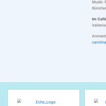
Musik: 
Künstle
Im Café
italieni
Anmeldu
carolin