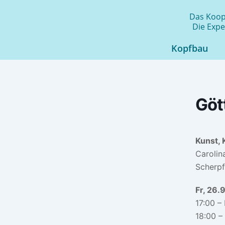
Zum
Das Koope
Inhalt
Die Expe
springen
Kopfbau
Gött
Kunst, 
Carolin
Scherpf
Fr, 26.9
17:00 – 
18:00 –